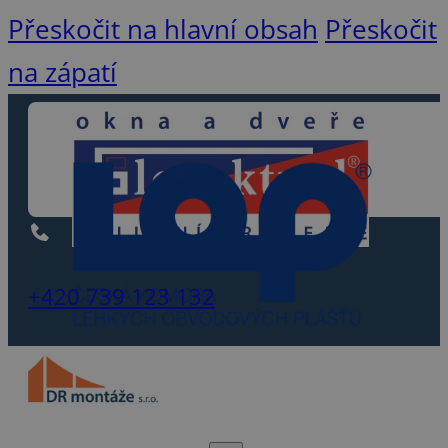
Přeskočit na hlavní obsah
Přeskočit
na zápatí
+420 739 123 132