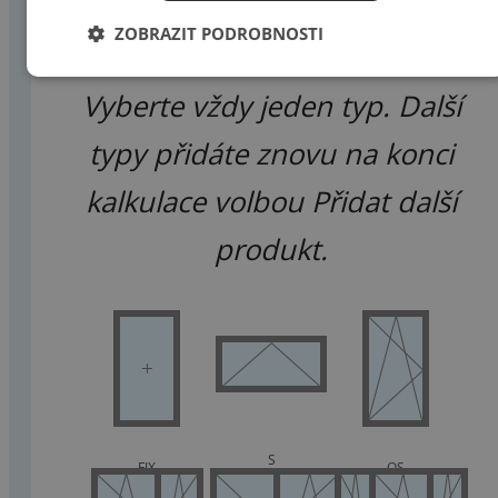
ZOBRAZIT PODROBNOSTI
Vyberte vždy jeden typ. Další
typy přidáte znovu na konci
kalkulace volbou Přidat další
produkt.
S
FIX
OS