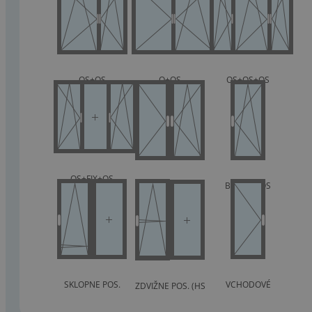
OS+OS
O+OS
OS+OS+OS
OS+FIX+OS
BALKON O+OS
BALKON OS
SKLOPNE POS.
VCHODOVÉ
ZDVIŽNE POS. (HS
portál)