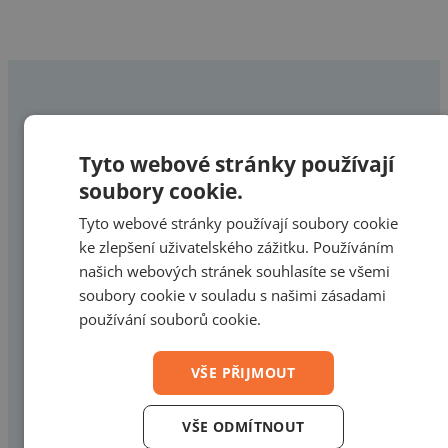
Tyto webové stránky používají
soubory cookie.
Vyberte typ okna
Tyto webové stránky používají soubory cookie
ke zlepšení uživatelského zážitku. Používáním
nebo dveří
našich webových stránek souhlasíte se všemi
soubory cookie v souladu s našimi zásadami
používání souborů cookie.
FIX
– fixní /
O
– otevírací /
S
–
VŠE PŘIJMOUT
sklopné /
OS
– otevírací a sklopn
VŠE ODMÍTNOUT