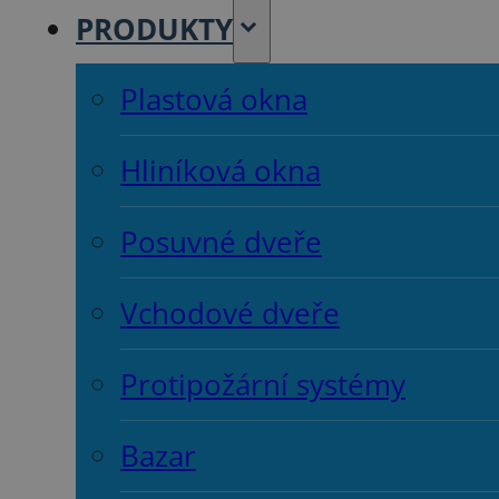
PRODUKTY
Plastová okna
Hliníková okna
Posuvné dveře
Vchodové dveře
Protipožární systémy
Bazar